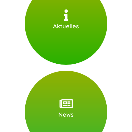
Aktuelles
Weiter
News finden Sie hier:
News
Weiter